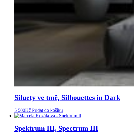
Siluety ve tmě, Silhouettes in Dark
5 500
Kč
Přidat do košíku
Spektrum III, Spectrum III