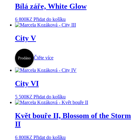
Bílá záře, White Glow
6 800
Kč
Přidat do košíku
City V
Čtěte více
Prodáno
City VI
5 500
Kč
Přidat do košíku
Květ bouře II, Blossom of the Storm
II
6 800
Kč
Přidat do košíku