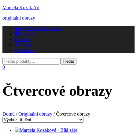
Marcela Kozak Art
originální obrazy
Přepnout
Vybrat a koupit obraz
navigaci
Výstavy
Prodané
O mně
Přihlásit se
0
Čtvercové obrazy
Domů
/
Originální obrazy
/ Čtvercové obrazy