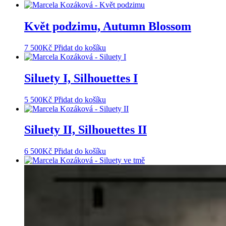
Květ podzimu, Autumn Blossom
7 500
Kč
Přidat do košíku
Siluety I, Silhouettes I
5 500
Kč
Přidat do košíku
Siluety II, Silhouettes II
6 500
Kč
Přidat do košíku