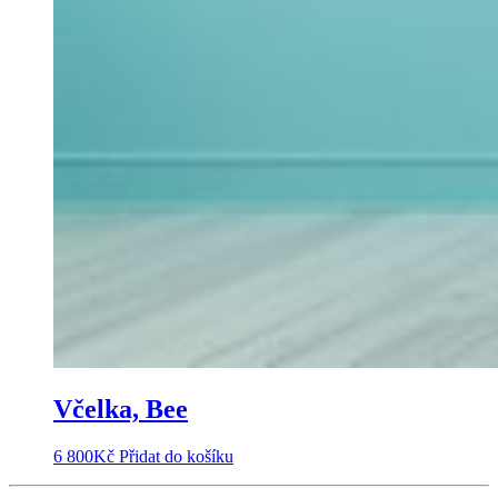
Včelka, Bee
6 800
Kč
Přidat do košíku