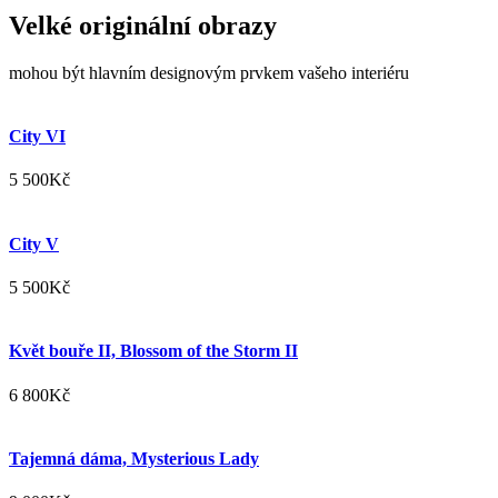
Velké originální obrazy
mohou být hlavním designovým prvkem vašeho interiéru
City VI
5 500
Kč
City V
5 500
Kč
Květ bouře II, Blossom of the Storm II
6 800
Kč
Tajemná dáma, Mysterious Lady