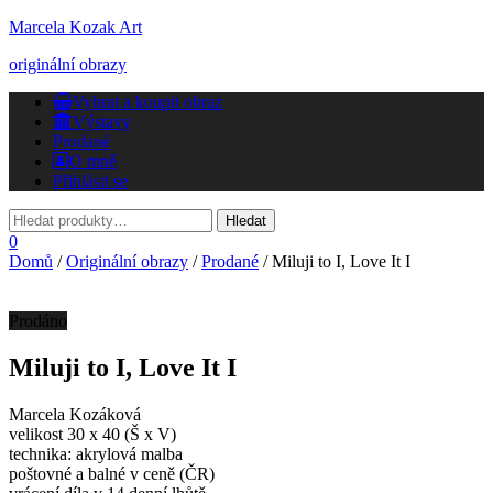
Marcela Kozak Art
originální obrazy
Přepnout
Vybrat a koupit obraz
navigaci
Výstavy
Prodané
O mně
Přihlásit se
0
Domů
/
Originální obrazy
/
Prodané
/ Miluji to I, Love It I
Prodáno
Miluji to I, Love It I
Marcela Kozáková
velikost 30 x 40 (Š x V)
technika: akrylová malba
poštovné a balné v ceně (ČR)