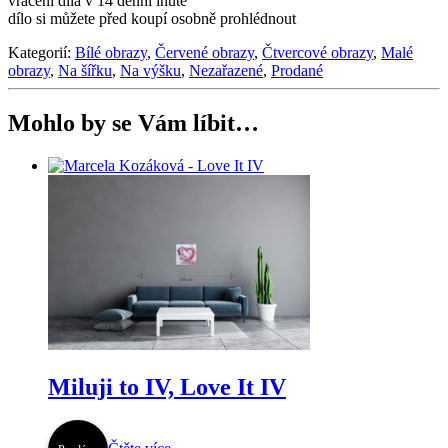
vrácení díla v 14 denní lhůtě
dílo si můžete před koupí osobně prohlédnout
Kategorií:
Bílé obrazy
,
Červené obrazy
,
Čtvercové obrazy
,
Malé
obrazy
,
Na šířku
,
Na výšku
,
Nezařazené
,
Prodané
Mohlo by se Vám líbit…
Miluji to IV, Love It IV