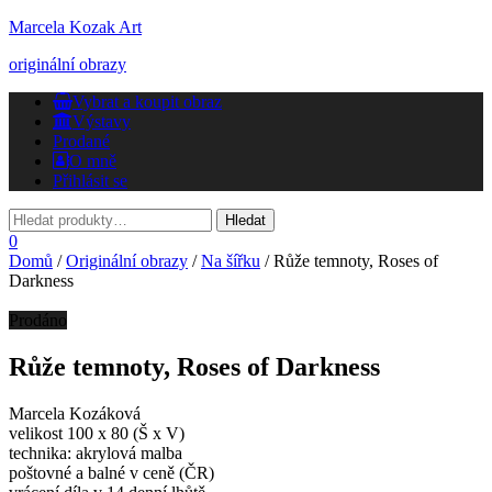
Marcela Kozak Art
originální obrazy
Přepnout
Vybrat a koupit obraz
navigaci
Výstavy
Prodané
O mně
Přihlásit se
0
Domů
/
Originální obrazy
/
Na šířku
/ Růže temnoty, Roses of
Darkness
Prodáno
Růže temnoty, Roses of Darkness
Marcela Kozáková
velikost 100 x 80 (Š x V)
technika: akrylová malba
poštovné a balné v ceně (ČR)