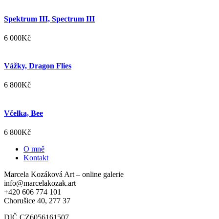
Spektrum III, Spectrum III
6 000
Kč
Vážky, Dragon Flies
6 800
Kč
Včelka, Bee
6 800
Kč
O mně
Kontakt
Marcela Kozáková Art – online galerie
info@marcelakozak.art
+420 606 774 101
Chorušice 40, 277 37
DIČ CZ6056161507