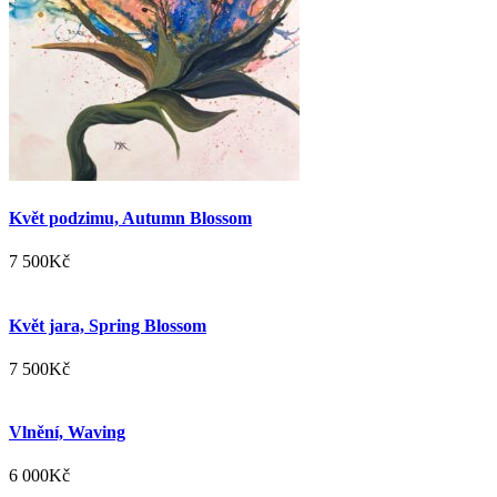
Květ podzimu, Autumn Blossom
7 500
Kč
Květ jara, Spring Blossom
7 500
Kč
Vlnění, Waving
6 000
Kč