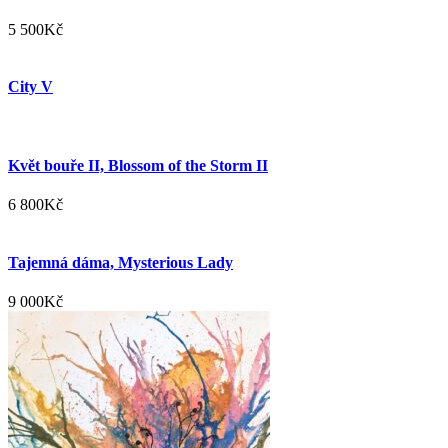
5 500
Kč
City V
Květ bouře II, Blossom of the Storm II
6 800
Kč
Tajemná dáma, Mysterious Lady
9 000
Kč