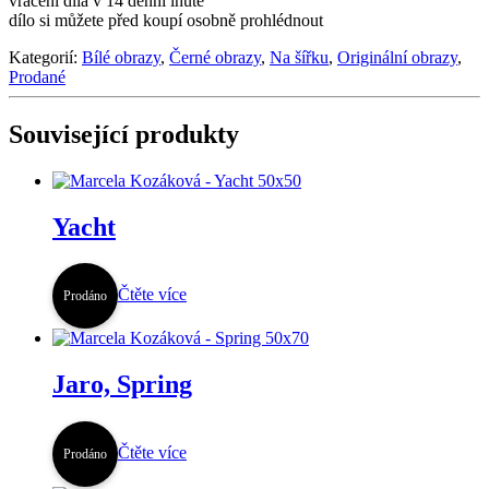
vrácení díla v 14 denní lhůtě
dílo si můžete před koupí osobně prohlédnout
Kategorií:
Bílé obrazy
,
Černé obrazy
,
Na šířku
,
Originální obrazy
,
Prodané
Související produkty
Yacht
Čtěte více
Prodáno
Jaro, Spring
Čtěte více
Prodáno