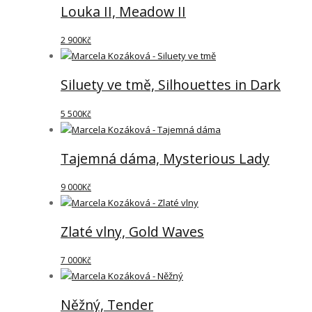
Louka II, Meadow II
2 900
Kč
Siluety ve tmě, Silhouettes in Dark
5 500
Kč
Tajemná dáma, Mysterious Lady
9 000
Kč
Zlaté vlny, Gold Waves
7 000
Kč
Něžný, Tender