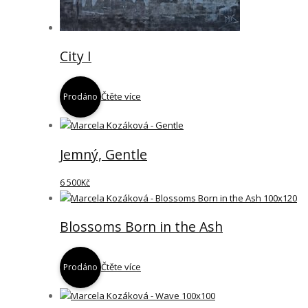
City I
Čtěte více
Prodáno
Jemný, Gentle
6 500
Kč
Blossoms Born in the Ash
Čtěte více
Prodáno