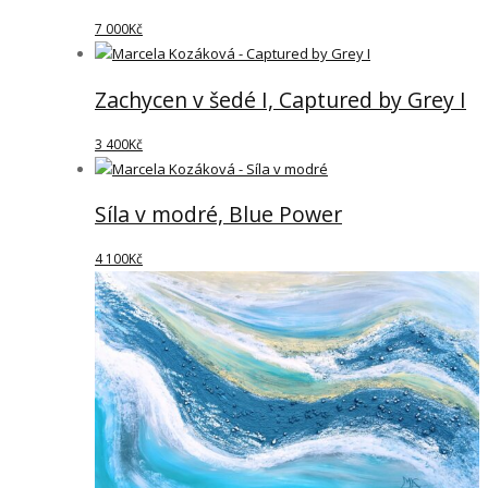
7 000
Kč
Zachycen v šedé I, Captured by Grey I
3 400
Kč
Síla v modré, Blue Power
4 100
Kč