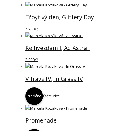
Třpytivý den, Glittery Day
4 900
Kč
Ke hvězdám I, Ad Astra I
3 900
Kč
V tráve IV, In Grass IV
Čtěte více
Prodáno
Promenade