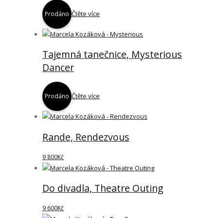
Čtěte více
Prodáno
Tajemná tanečnice, Mysterious
Dancer
Čtěte více
Prodáno
Rande, Rendezvous
9 800
Kč
Do divadla, Theatre Outing
9 600
Kč