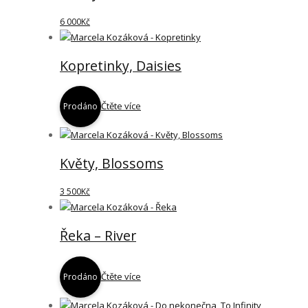
6 000
Kč
Kopretinky, Daisies
Čtěte více
Prodáno
Květy, Blossoms
3 500
Kč
Řeka – River
Čtěte více
Prodáno