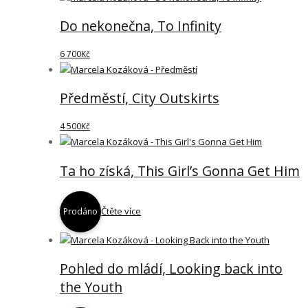
Do nekonečna, To Infinity
6 700
Kč
Předměstí, City Outskirts
4 500
Kč
Ta ho získá, This Girl’s Gonna Get Him
Čtěte více
Prodáno
Pohled do mládí, Looking back into
the Youth