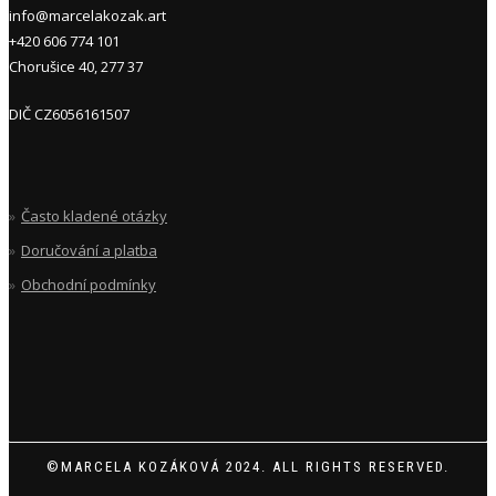
info@marcelakozak.art
+420 606 774 101
Chorušice 40, 277 37
DIČ CZ6056161507
Často kladené otázky
Doručování a platba
Obchodní podmínky
©MARCELA KOZÁKOVÁ 2024. ALL RIGHTS RESERVED.