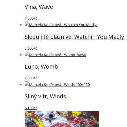
Vlna, Wave
4 500
Kč
Sleduji tě bláznivě, Watchin You Madly
5 600
Kč
Lůno, Womb
2 800
Kč
Silný vítr, Winds
6 100
Kč