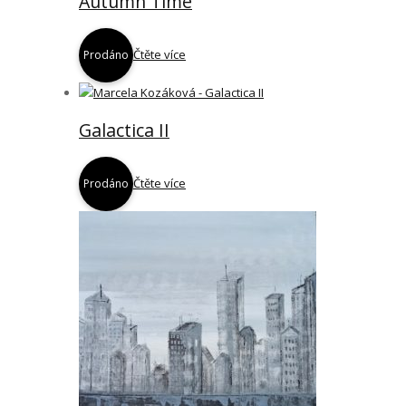
Autumn Time
Čtěte více
Prodáno
Galactica II
Čtěte více
Prodáno