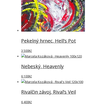
Pekelný hrnec, Hell’s Pot
3 500
Kč
Nebeský, Heavenly
6 100
Kč
Rivalčin závoj, Rival’s Veil
6 400
Kč