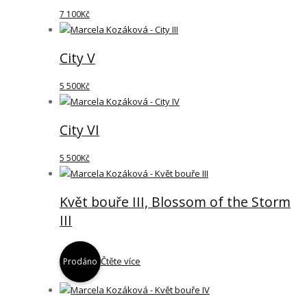
7 100
Kč
City V
5 500
Kč
City VI
5 500
Kč
Květ bouře III, Blossom of the Storm
III
Čtěte více
Prodáno