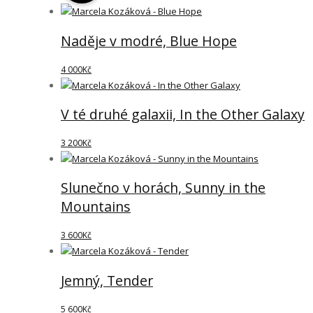
Naděje v modré, Blue Hope
4 000
Kč
V té druhé galaxii, In the Other Galaxy
3 200
Kč
Slunečno v horách, Sunny in the
Mountains
3 600
Kč
Jemný, Tender
5 600
Kč