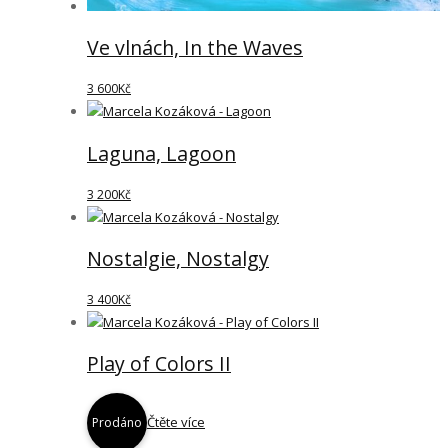
Ve vlnách, In the Waves
3 600
Kč
Laguna, Lagoon
3 200
Kč
Nostalgie, Nostalgy
3 400
Kč
Play of Colors II
Čtěte více
Prodáno