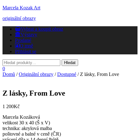
Marcela Kozak Art
originální obrazy
Přepnout
Vybrat a koupit obraz
navigaci
Výstavy
Prodané
O mně
Přihlásit se
0
Domů
/
Originální obrazy
/
Dostupné
/ Z lásky, From Love
Z lásky, From Love
1 200
Kč
Marcela Kozáková
velikost 30 x 40 (Š x V)
technika: akrylová malba
poštovné a balné v ceně (ČR)
vrácení díla v 14 denní lhůtě