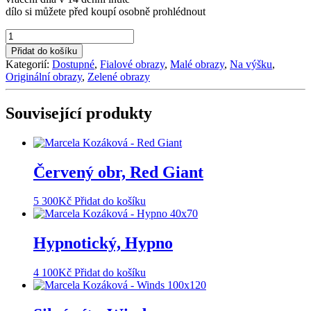
dílo si můžete před koupí osobně prohlédnout
Z
lásky,
Přidat do košíku
From
Kategorií:
Dostupné
,
Fialové obrazy
,
Malé obrazy
,
Na výšku
,
Love
Originální obrazy
,
Zelené obrazy
množství
Související produkty
Červený obr, Red Giant
5 300
Kč
Přidat do košíku
Hypnotický, Hypno
4 100
Kč
Přidat do košíku