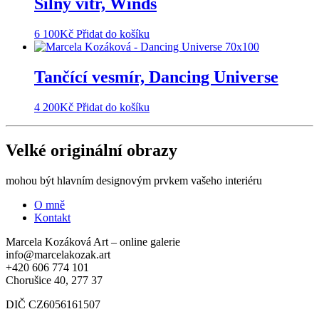
Silný vítr, Winds
6 100
Kč
Přidat do košíku
Tančící vesmír, Dancing Universe
4 200
Kč
Přidat do košíku
Velké originální obrazy
mohou být hlavním designovým prvkem vašeho interiéru
O mně
Kontakt
Marcela Kozáková Art – online galerie
info@marcelakozak.art
+420 606 774 101
Chorušice 40, 277 37
DIČ CZ6056161507