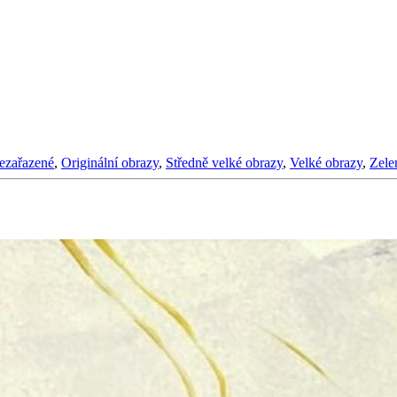
ezařazené
,
Originální obrazy
,
Středně velké obrazy
,
Velké obrazy
,
Zele