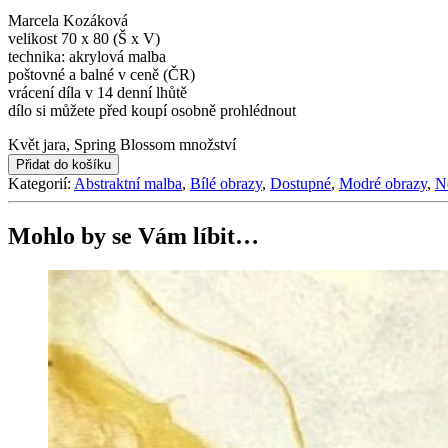
Marcela Kozáková
velikost 70 x 80 (Š x V)
technika: akrylová malba
poštovné a balné v ceně (ČR)
vrácení díla v 14 denní lhůtě
dílo si můžete před koupí osobně prohlédnout
Květ jara, Spring Blossom množství
Přidat do košíku
Kategorií:
Abstraktní malba
,
Bílé obrazy
,
Dostupné
,
Modré obrazy
,
N
Mohlo by se Vám líbit…