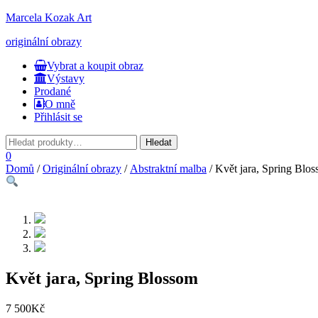
Marcela Kozak Art
originální obrazy
Přepnout
Vybrat a koupit obraz
navigaci
Výstavy
Prodané
O mně
Přihlásit se
0
Domů
/
Originální obrazy
/
Abstraktní malba
/ Květ jara, Spring Blo
Květ jara, Spring Blossom
7 500
Kč