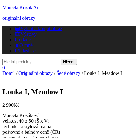
Marcela Kozak Art
originální obrazy
Přepnout
Vybrat a koupit obraz
navigaci
Výstavy
Prodané
O mně
Přihlásit se
0
Domů
/
Originální obrazy
/
Šedé obrazy
/ Louka I, Meadow I
Louka I, Meadow I
2 900
Kč
Marcela Kozáková
velikost 40 x 50 (Š x V)
technika: akrylová malba
poštovné a balné v ceně (ČR)
vrácení díla v 14 denní lhůtě