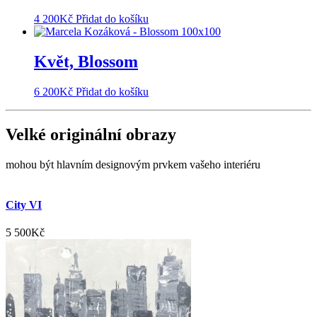
4 200
Kč
Přidat do košíku
Květ, Blossom
6 200
Kč
Přidat do košíku
Velké originální obrazy
mohou být hlavním designovým prvkem vašeho interiéru
City VI
5 500
Kč