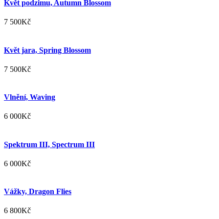
Květ podzimu, Autumn Blossom
7 500
Kč
Květ jara, Spring Blossom
7 500
Kč
Vlnění, Waving
6 000
Kč
Spektrum III, Spectrum III
6 000
Kč
Vážky, Dragon Flies
6 800
Kč