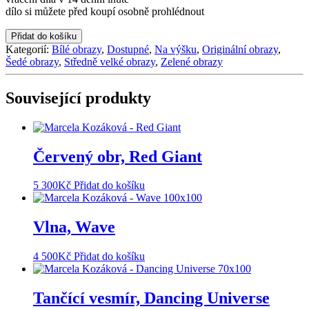
dílo si můžete před koupí osobně prohlédnout
Louka
Přidat do košíku
I,
Kategorií:
Bílé obrazy
,
Dostupné
,
Na výšku
,
Originální obrazy
,
Meadow
Šedé obrazy
,
Středně velké obrazy
,
Zelené obrazy
I
množství
Související produkty
Červený obr, Red Giant
5 300
Kč
Přidat do košíku
Vlna, Wave
4 500
Kč
Přidat do košíku
Tančící vesmír, Dancing Universe