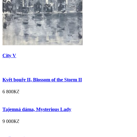
City V
Květ bouře II, Blossom of the Storm II
6 800
Kč
Tajemná dáma, Mysterious Lady
9 000
Kč